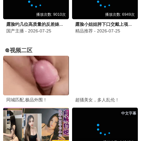
热度爆表，矿藏推荐
桥矿观看
10.0分
桥矿宝藏·2025
动漫宝藏，矿脉深藏
9.2分