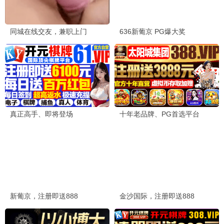
矿道光影·2024
热度爆表，矿藏推荐
桥矿观看
10.6分
💎 影视宝库
更多宝库
海量资源，一网打尽