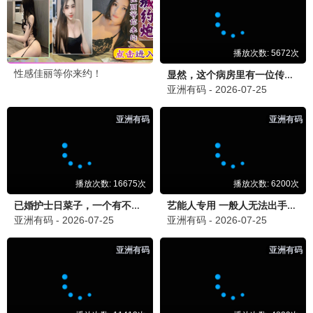
🏆 口碑金矿
更多宝库
口碑爆棚，金矿品质
桥矿往事·2024
海量资源，一网打尽
桥矿观看
10.4分