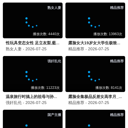
矿野追踪·2025
热播剧集，矿场直供
桥矿观看
9.7分
宝库之门·2024