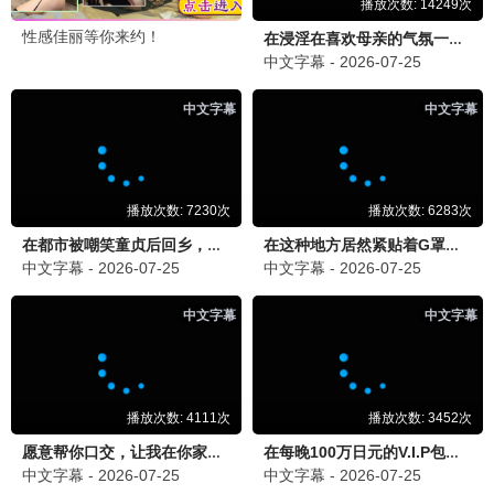
桥矿观看
黄金矿脉·2026
口碑爆棚，金矿品质
桥矿观看
9.3分