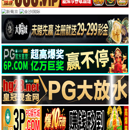
🎬 电影矿区
更多宝库
最新电影，矿区开采
影视金矿·2025
爆款综艺，欢乐开采