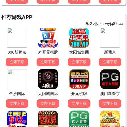
桥矿往事·2024
最新电影，矿区开采
桥矿观看
7.5分