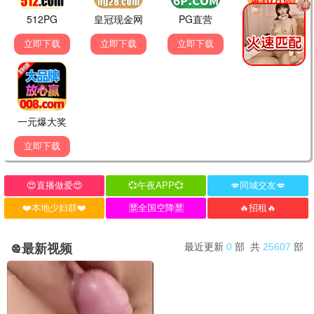
桥矿往事·2025
最新电影，矿区开采
桥矿观看
10.1分