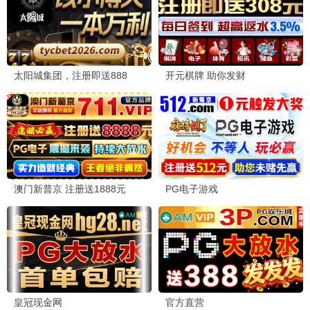
桥矿往事·2026
经典永存，矿脉传承
桥矿观看
9.4分